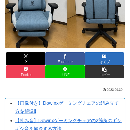
X
Facebook
はてブ
Pocket
LINE
コピー
2023.09.30
【画像付き】Dowinxゲーミングチェアの組み立て
方を解説!!
【軋み音】Dowinxゲーミングチェアの2箇所のギシ
ギシ音を解決する方法