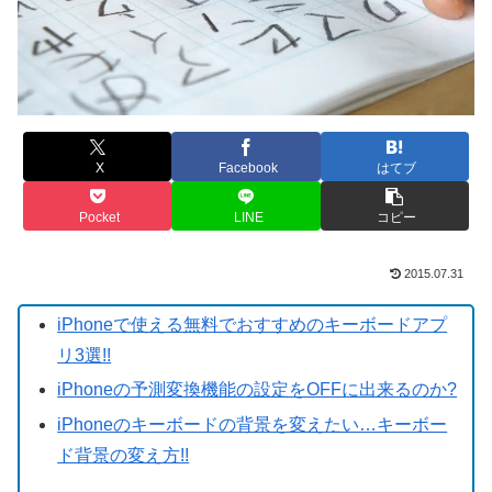
X
Facebook
はてブ
Pocket
LINE
コピー
2015.07.31
iPhoneで使える無料でおすすめのキーボードアプ
リ3選!!
iPhoneの予測変換機能の設定をOFFに出来るのか?
iPhoneのキーボードの背景を変えたい…キーボー
ド背景の変え方!!