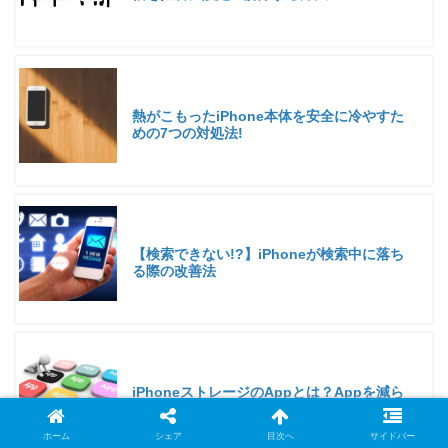
熱がこもったiPhone本体を安全に冷やすた
めの7つの対処法!
【検索できない!?】iPhoneが検索中に落ち
る際の改善法
iPhoneストレージのAppとは？Appを減ら
す3つの方法
ホーム
シェア
目次へ
サイドバー