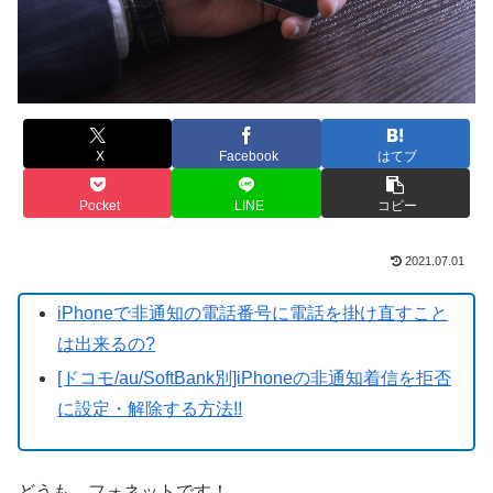
X
Facebook
はてブ
Pocket
LINE
コピー
2021.07.01
iPhoneで非通知の電話番号に電話を掛け直すこと
は出来るの?
[ドコモ/au/SoftBank別]iPhoneの非通知着信を拒否
に設定・解除する方法!!
どうも、フォネットです！