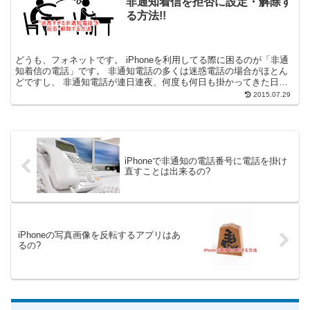
非通知着信を拒否に設定・解除す
る方法!!
どうも、フォネットです。 iPhoneを利用してる際に困るのが「非通
知着信の電話」です。 非通知電話の多くは迷惑電話の場合がほとん
どですし、 非通知電話が連日連夜、何度も何日も掛かってきた日に
は、 溜まったもんじゃありません。。 そんな“迷...
2015.07.29
iPhoneで非通知の電話番号に電話を掛け
直すことは出来るの?
iPhoneの写真画像を反転するアプリはあ
るの?