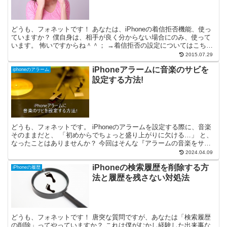
どうも、フォネットです！ あなたは、iPhoneの着信拒否機能、使っ
ていますか？ 僕自身は、相手が良く分からない場合にのみ、使って
います。 怖いですからね＾＾； →着信拒否の設定についてはこちら
の記事を参照! ところで、着信拒否の設定をする...
2015.07.29
iPhoneアラームに音楽のサビを
iphoneのアラーム
設定する方法!
どうも、フォネットです。 iPhoneのアラームを設定する際に、音楽
そのままだと、 「初めからでちょっと盛り上がりに欠ける…」 と、
なったことはありませんか？ 今回はそんな『アラームの音楽をサビ
に設定する方法』について、解説していきます！
2024.04.09
iPhoneの検索履歴を削除する方
iPhoneの履歴
法と履歴を残さない対処法
どうも、フォネットです！ 唐突な質問ですが、あなたは「検索履歴
の削除」ってやっていますか？ これは僕がむかし経験した出来事な