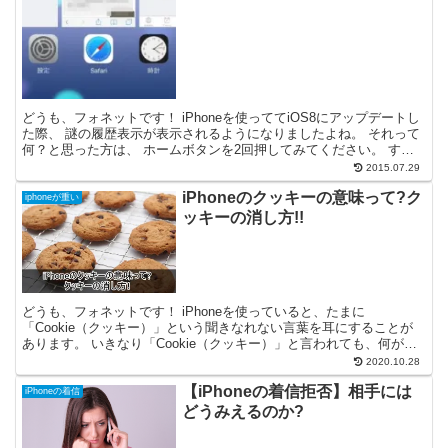
どうも、フォネットです！ iPhoneを使っててiOS8にアップデートし
た際、 謎の履歴表示が表示されるようになりましたよね。 それって
何？と思った方は、 ホームボタンを2回押してみてください。 する
と、マルチタスクが出てきますよね？ その...
2015.07.29
iPhoneのクッキーの意味って?ク
iphoneが重い
ッキーの消し方!!
どうも、フォネットです！ iPhoneを使っていると、たまに
「Cookie（クッキー）」という聞きなれない言葉を耳にすることが
あります。 いきなり「Cookie（クッキー）」と言われても、何がな
んだか分かりませんよね😅 今回はそんな よく分...
2020.10.28
【iPhoneの着信拒否】相手には
iPhoneの着信
どうみえるのか?