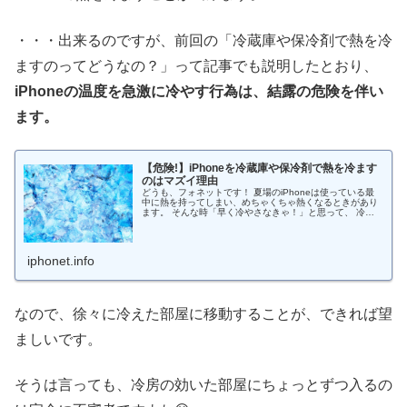
・・・出来るのですが、前回の「冷蔵庫や保冷剤で熱を冷
ますのってどうなの？」って記事でも説明したとおり、
iPhoneの温度を急激に冷やす行為は、結露の危険を伴い
ます。
【危険!】iPhoneを冷蔵庫や保冷剤で熱を冷ます
のはマズイ理由
どうも、フォネットです！ 夏場のiPhoneは使っている最
中に熱を持ってしまい、めちゃくちゃ熱くなるときがあり
ます。 そんな時「早く冷やさなきゃ！」と思って、 冷蔵
庫に入れてみたり 保冷剤を当ててみたり する方がいま
す。 僕自身も過去に行っ...
iphonet.info
なので、徐々に冷えた部屋に移動することが、できれば望
ましいです。
そうは言っても、冷房の効いた部屋にちょっとずつ入るの