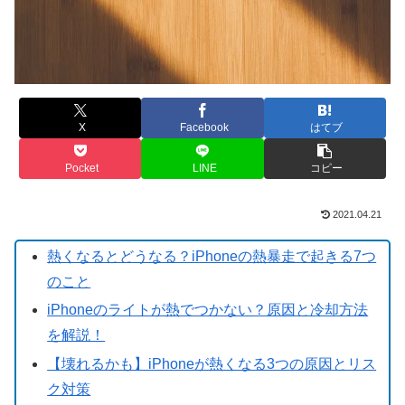
X
Facebook
はてブ
Pocket
LINE
コピー
2021.04.21
熱くなるとどうなる？iPhoneの熱暴走で起きる7つ
のこと
iPhoneのライトが熱でつかない？原因と冷却方法
を解説！
【壊れるかも】iPhoneが熱くなる3つの原因とリス
ク対策