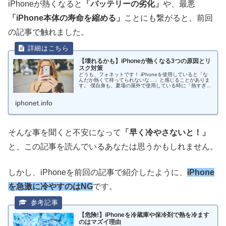
iPhoneが熱くなると
「バッテリーの劣化」
や、最悪
「iPhone本体の寿命を縮める」
ことにも繋がると、前回
の記事で触れました。
【壊れるかも】iPhoneが熱くなる3つの原因とリ
スク対策
どうも、フォネットです！ iPhoneを使用していると「な
んだか熱くて持ってられないな…」と感じることがありま
す。 僕自身も、夏場の屋外で使用している時に「熱すぎな
いかこれ…」と心配することがあって、非常に不安になっ
た経験があります😅 とこ...
iphonet.info
そんな事を聞くと不安になって
「早く冷やさないと！」
と、この記事を読んでいるあなたは思うかもしれません。
しかし、iPhoneを前回の記事で紹介したように、
iPhone
を急激に冷やすのはNG
です。
【危険!】iPhoneを冷蔵庫や保冷剤で熱を冷ます
のはマズイ理由