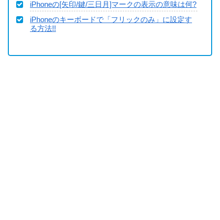
iPhoneの[矢印/鍵/三日月]マークの表示の意味は何?
iPhoneのキーボードで「フリックのみ」に設定す
る方法!!