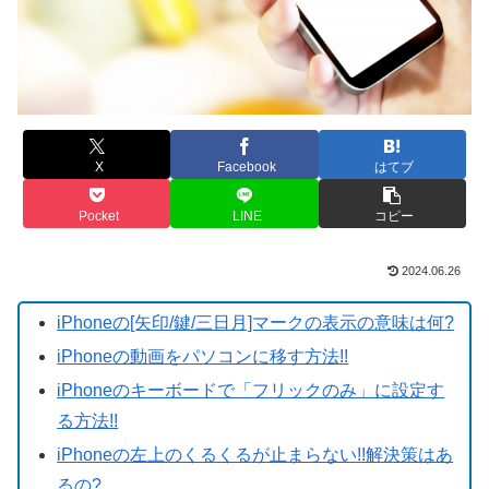
X
Facebook
はてブ
Pocket
LINE
コピー
2024.06.26
iPhoneの[矢印/鍵/三日月]マークの表示の意味は何?
iPhoneの動画をパソコンに移す方法!!
iPhoneのキーボードで「フリックのみ」に設定す
る方法!!
iPhoneの左上のくるくるが止まらない!!解決策はあ
るの?