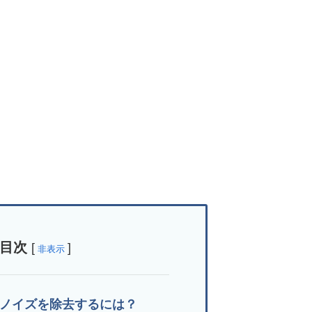
目次
[
]
非表示
中のノイズを除去するには？