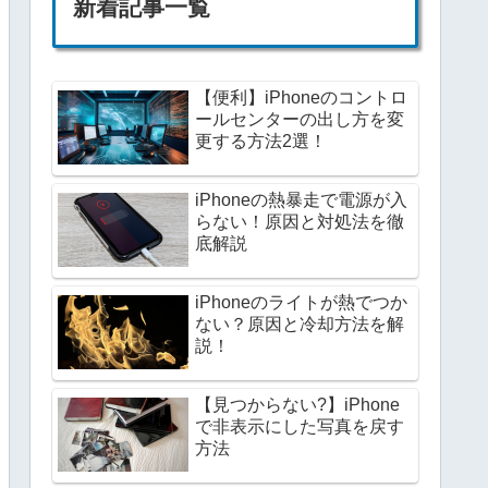
新着記事一覧
【便利】iPhoneのコントロ
ールセンターの出し方を変
更する方法2選！
iPhoneの熱暴走で電源が入
らない！原因と対処法を徹
底解説
iPhoneのライトが熱でつか
ない？原因と冷却方法を解
説！
【見つからない?】iPhone
で非表示にした写真を戻す
方法