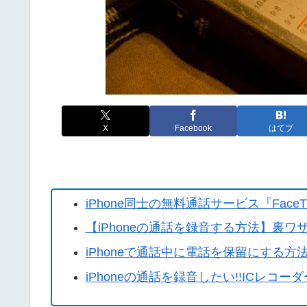
X
Facebook
はてブ
iPhone同士の無料通話サービス『FaceT
【iPhoneの通話を録音する方法】裏
iPhoneで通話中に電話を保留にする方
iPhoneの通話を録音したい!!ICレコ