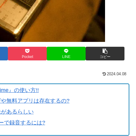
Pocket
LINE
コピー
2024.04.08
ime』の使い方!!
ワザや無料アプリは存在するの?
法があるらしい
ーダーで録音するには?