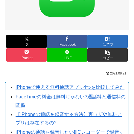
X
Facebook
はてブ
Pocket
LINE
コピー
2021.08.21
iPhoneで使える無料通話アプリ4つを比較してみた
FaceTimeの料金は無料じゃない?通話料と通信料の
関係
【iPhoneの通話を録音する方法】裏ワザや無料ア
プリは存在するの?
iPhoneの通話を録音したい!!ICレコーダーで録音す