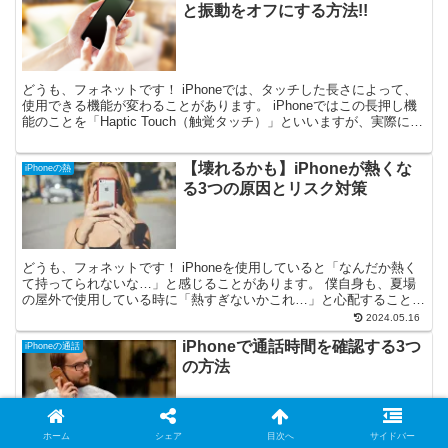
と振動をオフにする方法!!
どうも、フォネットです！ iPhoneでは、タッチした長さによって、
使用できる機能が変わることがあります。 iPhoneではこの長押し機
能のことを「Haptic Touch（触覚タッチ）」といいますが、実際にど
ういうときに使う機能なのでしょ...
【壊れるかも】iPhoneが熱くな
iPhoneの熱
る3つの原因とリスク対策
どうも、フォネットです！ iPhoneを使用していると「なんだか熱く
て持ってられないな…」と感じることがあります。 僕自身も、夏場
の屋外で使用している時に「熱すぎないかこれ…」と心配することが
あって、非常に不安になった経験があります😅 とこ...
2024.05.16
iPhoneで通話時間を確認する3つ
iPhoneの通話
の方法
ホーム
シェア
目次へ
サイドバー
どうも、フォネットです！ 自分が一体どれほど通話時間を使ってい