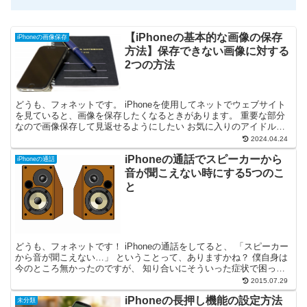
【iPhoneの基本的な画像の保存
iPhoneの画像保存
方法】保存できない画像に対する
2つの方法
どうも、フォネットです。 iPhoneを使用してネットでウェブサイト
を見ていると、画像を保存したくなるときがあります。 重要な部分
なので画像保存して見返せるようにしたい お気に入りのアイドルの
画像を保存したい などなど、理由は様々です。 今...
2024.04.24
iPhoneの通話でスピーカーから
iPhoneの通話
音が聞こえない時にする5つのこ
と
どうも、フォネットです！ iPhoneの通話をしてると、 「スピーカー
から音が聞こえない…」 ということって、ありますかね？ 僕自身は
今のところ無かったのですが、 知り合いにそういった症状で困って
る方が居ました。 その際に実際に行なった5つ...
2015.07.29
iPhoneの長押し機能の設定方法
未分類