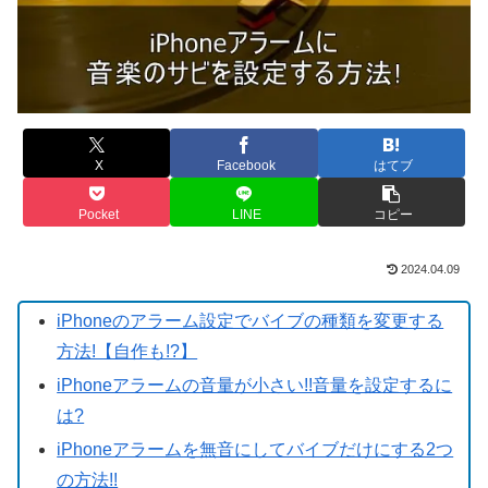
X
Facebook
はてブ
Pocket
LINE
コピー
2024.04.09
iPhoneのアラーム設定でバイブの種類を変更する
方法!【自作も!?】
iPhoneアラームの音量が小さい!!音量を設定するに
は?
iPhoneアラームを無音にしてバイブだけにする2つ
の方法!!