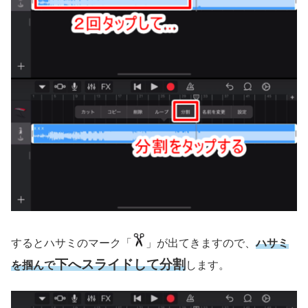
するとハサミのマーク「
」が出てきますので、
ハサミ
下へスライドして分割
を掴んで
します。