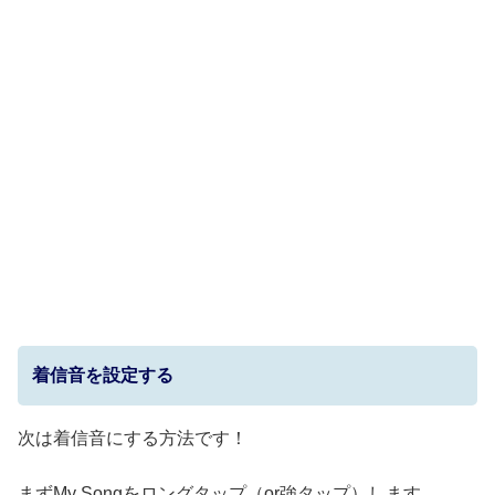
着信音を設定する
次は着信音にする方法です！
まずMy Songをロングタップ（or強タップ）します。