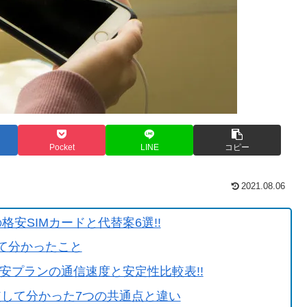
Pocket
LINE
コピー
2021.08.06
格安SIMカードと代替案6選!!
較して分かったこと
格安プランの通信速度と安定性比較表!!
を比較して分かった7つの共通点と違い