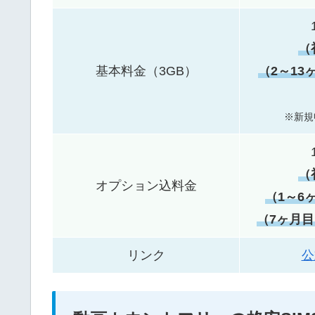
（
基本料金（3GB）
（2～13
※新規
（
オプション込料金
（1～6
（7ヶ月目
リンク
公