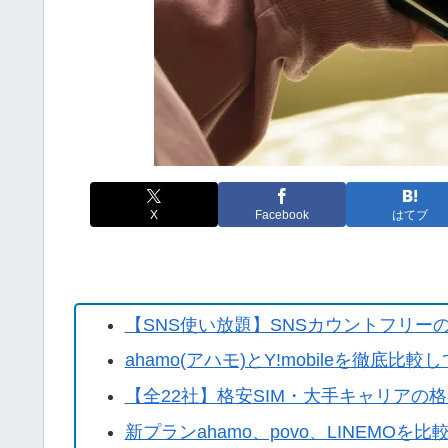
X
Facebook
はてブ
【SNS使い放題】SNSカウントフリーの
ahamo(アハモ)とY!mobileを徹底比
【全22社】格安SIM・大手キャリアの
新プランahamo、povo、LINEMO