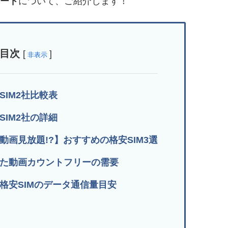
カード
について、ご紹介します！
目次
[
]
非表示
IM2社比較表
IM2社の詳細
画見放題!?】おすすめの格安SIM3選
た動画カウントフリーの需要
格安SIMのデータ通信量目安