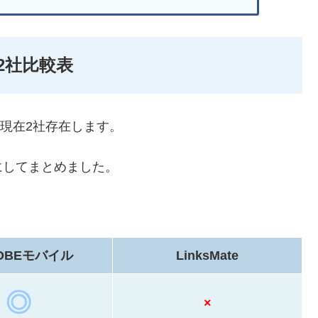
2社比較表
、現在2社存在します。
にしてまとめました。
LOBEモバイル
LinksMate
◎
×