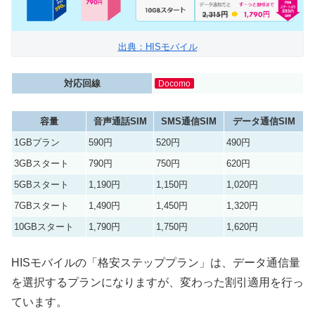
日本通信
SIM（合理的
－
－
－
出典：HISモバイル
20GBプラン）
対応回線
Docomo
HISモバイル
－
－
－
2
（かけ放題）
容量
音声通話SIM
SMS通信SIM
データ通信SIM
HISモバイル
－
－
－
1GBプラン
590円
520円
490円
（格安弐拾）
3GBスタート
790円
750円
620円
HISモバイル
5GBスタート
1,190円
1,150円
1,020円
（格安ステッ
－
590円
－
7GBスタート
1,490円
1,450円
1,320円
プ）
10GBスタート
1,790円
1,750円
1,620円
b-mobile
－
1,089円
1,309円
1
HISモバイルの「格安ステッププラン」は、データ通信量
y.u mobile
－
－
－
を選択するプランになりますが、変わった割引適用を行っ
QTモバイル(D
－
1,100円
－
1
ています。
タイプ)