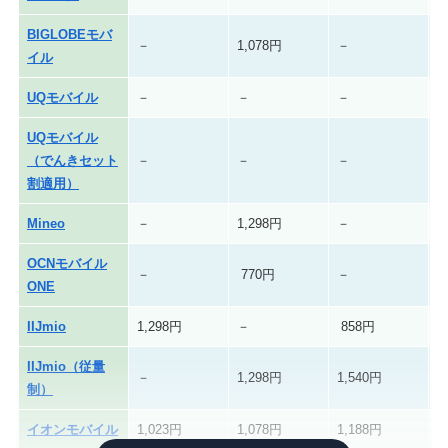
BIGLOBEモバ
－
1,078円
－
1
イル
UQモバイル
－
－
－
1
UQモバイル
（でんきセット
－
－
－
割適用）
Mineo
－
1,298円
－
OCNモバイル
－
770円
－
ONE
IIJmio
1,298円
－
858円
IIJmio（従量
－
1,298円
1,540円
1
制）
イオンモバイル
1,023円
1,078円
1,188円