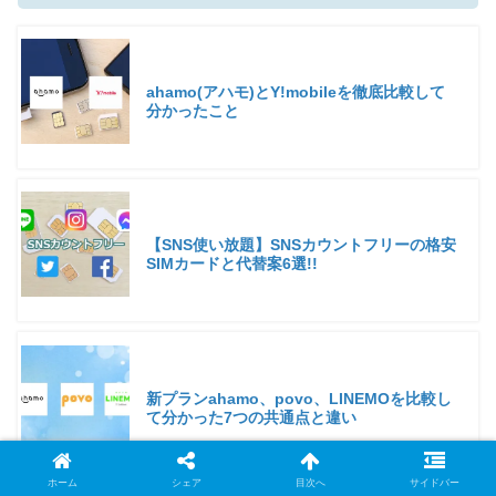
ahamo(アハモ)とY!mobileを徹底比較して
分かったこと
【SNS使い放題】SNSカウントフリーの格安
SIMカードと代替案6選!!
新プランahamo、povo、LINEMOを比較し
て分かった7つの共通点と違い
ホーム
シェア
目次へ
サイドバー