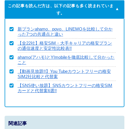
この記事を読んだ方は、以下の記事も多く読まれていま
す。
新プランahamo、povo、LINEMOを比較して分か
った7つの共通点と違い
【全22社】格安SIM・大手キャリアの格安プラン
の通信速度と安定性比較表!!
ahamo(アハモ)とY!mobileを徹底比較して分かった
こと
【動画見放題!!】You Tubeカウントフリーの格安
SIM2社比較と代替案
【SNS使い放題】SNSカウントフリーの格安SIM
カードと代替案6選!!
関連記事