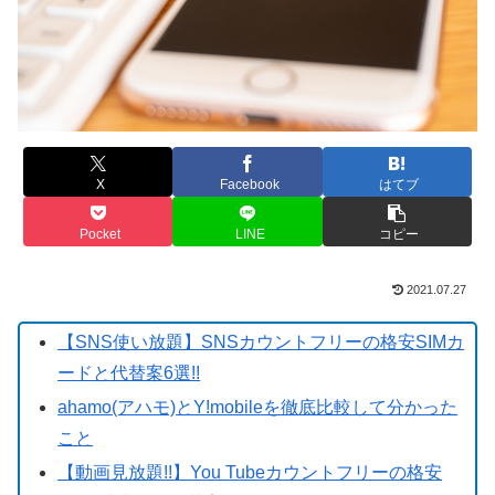
X
Facebook
はてブ
Pocket
LINE
コピー
2021.07.27
【SNS使い放題】SNSカウントフリーの格安SIMカ
ードと代替案6選!!
ahamo(アハモ)とY!mobileを徹底比較して分かった
こと
【動画見放題!!】You Tubeカウントフリーの格安