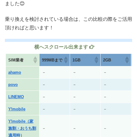
ました😊
乗り換えを検討されている場合は、この比較の際をご活用
頂ければと思います！
SIM業者
999MBまで
1GB
2GB
3
ahamo
－
－
－
povo
－
－
－
LINEMO
－
－
－
Y!mobile
－
－
－
2
Y!mobile（家
族割・おうち割
－
－
－
適用時）