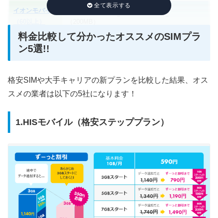
イオンモバイル
968円
－
－
1
（60以上）
（200MB）
料金比較して分かったオススメのSIMプラ
715円
LinksMate
737円
770円
ン5選!!
（500MB）
楽天モバイル
0円
1,078円
1,078円
1
格安SIMや大手キャリアの新プランを比較した結果、オス
スメの業者は以下の5社になります！
nuroモバイル
－
－
－
1.HISモバイル（格安ステッププラン）
1,078円
LIBMO
1,078円
－
（速度制限）
日本通信
SIM（合理的か
－
－
－
2
けほプラン）
日本通信
SIM（合理的み
－
－
－
んなのプラン）