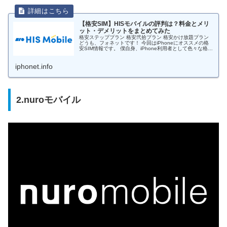
【格安SIM】HISモバイルの評判は？料金とメリ
ット・デメリットをまとめてみた
格安ステッププラン 格安弐拾プラン 格安かけ放題プラン
どうも、フォネットです！ 今回はiPhoneにオススメの格
安SIM情報です。 僕自身、iPhone利用者として色々な格安
SIMを見ていますが、種類が多すぎてどの格安SIMを選ん
だら良い...
iphonet.info
2.nuroモバイル