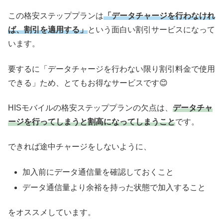
この格安ステッププランは
「データチャージを行わなけれ
QTモバイル(A
－
1,595円
－
1
タイプ)
ば、割引を適用する」
という面白い割引サービスになって
います。
QTモバイル(S
－
1,870円
－
1
プラン)
要するに「データチャージを行わない限り割引料金で使用
リペアSIM
－
－
－
できる」ため、とてもお得なサービスです😊
DTI SIM
－
1,320円
－
1
HISモバイルの格安ステッププランの欠点は、
データチャ
DTI SIM（1.4ギ
ージを行ってしまうと割高になってしまうこと
です。
3,190円
3,190円
3,190円
3
ガ使い切り）
できれば途中チャージをしないように、
料金一覧です。
加入前にデータ通信量を確認しておくこと
データ通信量より余裕を持った状態で加入すること
をオススメしています。