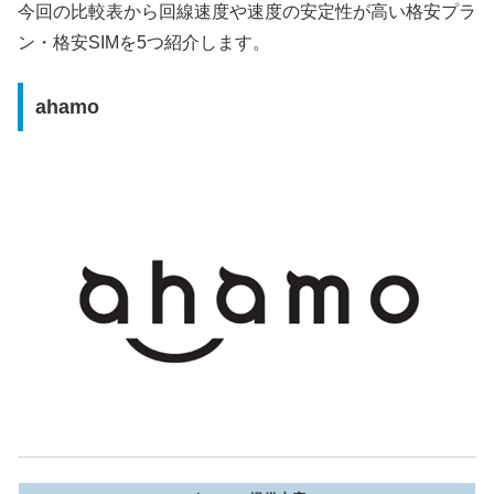
今回の比較表から回線速度や速度の安定性が高い格安プラ
ロケットモバイ
ン・格安SIMを5つ紹介します。
D
Docomo
3.9
1
ル
TONEモバイル
D
Docomo
8.3
9
ahamo
BIGLOBE(A)
C
au
13.4
1
IIJmio(A)
B
au
18.7
2
JCOMモバイル
B
au
16.1
1
mineo(A)
C
au
12.2
6
イオンモバイル
C
au
11.2
1
(A)
mineo(S)
C
Softbank
12.6
6
nuroモバイル
D
Softbank
9.9
9
(S)