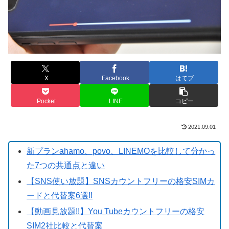
X
Facebook
はてブ
Pocket
LINE
コピー
2021.09.01
新プランahamo、povo、LINEMOを比較して分かっ
た7つの共通点と違い
【SNS使い放題】SNSカウントフリーの格安SIMカ
ードと代替案6選!!
【動画見放題!!】You Tubeカウントフリーの格安
SIM2社比較と代替案