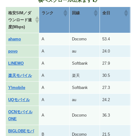
格安SIM／ダ
ランク
回線
全日
朝
ウンロード速
度(Mbps)
ahamo
A
Docomo
53.4
5
povo
A
au
24.0
2
LINEMO
A
Softbank
27.9
2
楽天モバイル
A
楽天
30.5
3
Y!mobile
A
Softbank
27.3
2
UQモバイル
A
au
24.2
2
OCNモバイル
A
Docomo
36.3
4
ONE
BIGLOBEモバ
B
Docomo
21.5
2