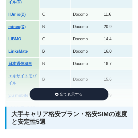
イル(D)
IIJmio(D)
C
Docomo
11.6
1
mineo(D)
B
Docomo
20.9
7
LIBMO
C
Docomo
14.4
9
LinksMate
B
Docomo
16.0
2
日本通信SIM
B
Docomo
18.7
1
エキサイトモバ
B
Docomo
15.6
1
イル
y.u mobile
B
Docomo
15.9
1
イオンモバイル
C
Docomo
10.3
1
大手キャリア格安プラン・格安SIMの速度
(D)
と安定性5選
nuroモバイル
D
Docomo
9.3
4
(D)