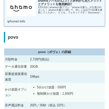
ahamo(アハモ)の口コミと評判から見たメリット
とデメリットを徹底解説!!
3月23日にahamoの新プラン『ahamo大盛り』が公表され
ました！ ahamo大盛りに関して、詳しくは以下の記事を参
照してください。 どうも、フォネットです！ Docomoから
新料金プラン「ahamo（アハモ）」の提供が開始されまし
た。...
iphonet.info
povo
povo（ポヴォ）の詳細
月額料金
2,728円(税込)
データ通信容量
20GB
容量超過後通信
1Mbps
速度
5分かけ放題：550円
かけ放題オプシ
無制限かけ放題：1,650円
ョン
音声通話料金
20円／30秒（税込 22円）